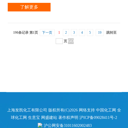
了解更多
190条记录 第1页
下一页
1
2
3
4
5
19
跳转至
页
上海发凯化工有限公司
版权所有(C)2026 网络支持
中国化工网
全
球化工网
生意宝
网盛建站
著作权声明
沪ICP备09028411号-2
沪公网安备31011602002483